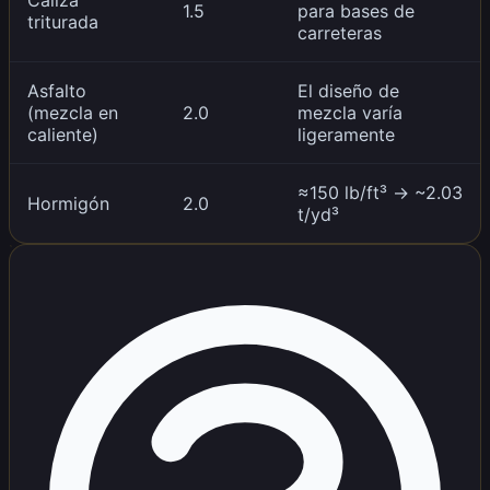
1.5
para bases de
triturada
carreteras
Asfalto
El diseño de
(mezcla en
2.0
mezcla varía
caliente)
ligeramente
≈150 lb/ft³ → ~2.03
Hormigón
2.0
t/yd³