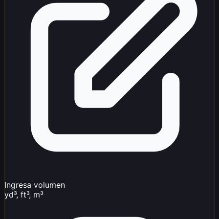
Ingresa volumen
yd³, ft³, m³