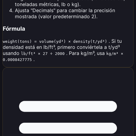
toneladas métricas, lb o kg).
Ajusta "Decimals" para cambiar la precisión
mostrada (valor predeterminado 2).
Fórmula
. Si tu
weight(tons) = volume(yd³) × density(t/yd³)
densidad está en lb/ft³, primero conviértela a t/yd³
usando
. Para kg/m³, usa
lb/ft³ × 27 ÷ 2000
kg/m³ ×
.
0.0008427775