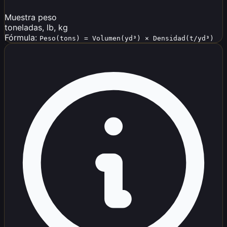
Muestra peso
toneladas, lb, kg
Fórmula:
Peso(tons) = Volumen(yd³) × Densidad(t/yd³)